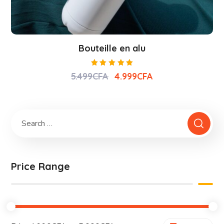
Bouteille en alu
Note
5.499
CFA
4.999
CFA
5.00
sur 5
Price Range